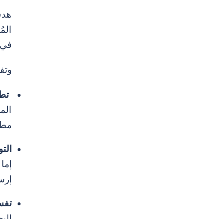
هدف
المُ
في 
وتف
تط
الم
مطا
الت
إما
إرسا
تفس
الب