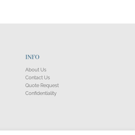
INFO
About Us
Contact Us
Quote Request
Confidentiality