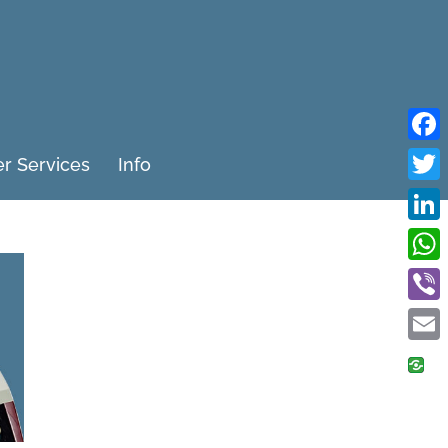
Fac
r Services
Info
Twit
Link
Wha
Vibe
Emai