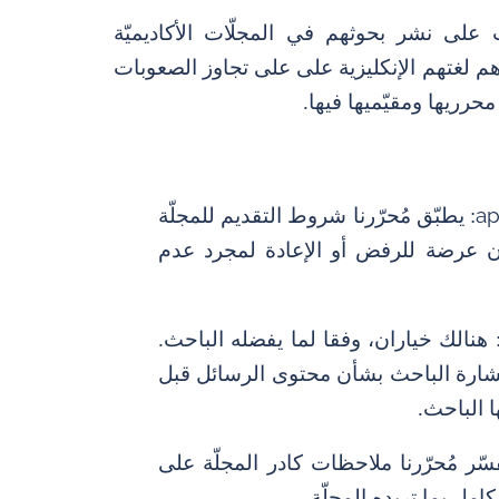
على نشر بحوثهم في المجلّات الأكاديميّة
عدهم لغتهم الإنكليزية على على تجاوز الصعوبات
رريها ومقيّميها فيها.
ap
: يطبّق مُحرّرنا شروط التقديم للمجلّة
ون عرضة للرفض أو الإعادة لمجرد عدم
 هنالك خياران، وفقا لما يفضله الباحث.
استشارة الباحث بشأن محتوى الرسائل قبل
ا الباحث.
سّر مُحرّرنا ملاحظات كادر المجلّة على
ل بما تريده المجلّة.