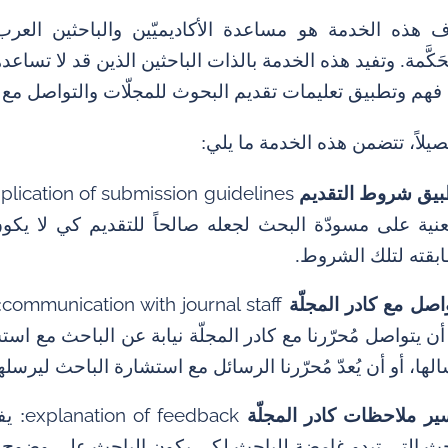
 هذه الخدمة هو مساعدة الأكاديميّين والباحثين العرب 
حَكَّمة. وتفيد هذه الخدمة بالذات الباحثين الذين قد لا تسا
فهم وتطبيق تعليمات تقديم البحوث للمجلّات والتواصل مع مح
صيلاً، تتضمن هذه الخدمة ما يلي:
plication of submission guidelines
بيق شروط التقديم
عنية على مسودّة البحث لجعله صالحاً للتقديم كي لا يك
بقته لتلك الشروط.
communication with journal staff
واصل مع كادر المجلّة
:
 أن يتواصل مُحرّرنا مع كادر المجلّة نيابة عن الباحث مع 
لها، أو أن يُعدّ مُحرّرنا الرسائل مع استشارة الباحث ليرسله
explanation of feedback
ير ملاحظات كادر المجلّة
: يف
حث التي تبدو غامضة للباحث لكي يكون الباحث على وضوح كام